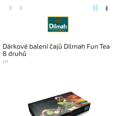
Přejít
NÁKUP
na
obsah
KOŠÍK
Dárkové balení čajů Dilmah Fun Tea
8 druhů
177