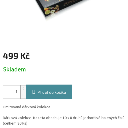
499 Kč
Měrná
Skladem
cena:
Přidat do košíku
Limitovaná dárková kolekce.
Dárková kolekce. Kazeta obsahuje 10 x 8 druhů jednotlivě balených čajů
(celkem 80 ks)