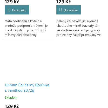
129 Kč
129 Kč
Do košíku
Do košíku
Máta neobsahuje kofein a
Zelený čaj osvěžující a jemné
protože podporuje trávení, je
chuti. Jeho mírně travnatý tón
ideální k pití po jídle. Přírodní
se sladším závěrem je typický
mátový olej obsažený
pro zelený čaj připravovaný ve
v&nbsp;listech propůjčuje
stylu sencha.
mentolové aroma a díky chuti...
Dilmah Čaj černý Borůvka
s vanilkou 20/2g
Skladem
129 Kč