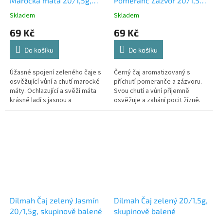
Marocká máta 20/1,5g,
Pomeranč Zázvor 20/1,5g,
skupinově balené
skupinově balené
Skladem
Skladem
69 Kč
69 Kč
Do košíku
Do košíku
Úžasné spojení zeleného čaje s
Černý čaj aromatizovaný s
osvěžující vůní a chutí marocké
příchutí pomeranče a zázvoru.
máty. Ochlazující a svěží máta
Svou chutí a vůní příjemně
krásně ladí s jasnou a
osvěžuje a zahání pocit žízně.
nezaměnitelnou chutí zeleného
čaje ze srílanského regionu...
Dilmah Čaj zelený Jasmín
Dilmah Čaj zelený 20/1,5g,
20/1,5g, skupinově balené
skupinově balené