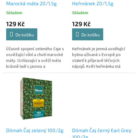
Marocká máta 20/1,5g
Heřmánek 20/1,5g
e
Skladem
Skladem
m
o
129 Kč
129 Kč
b
Do košíku
Do košíku
c
h
Úžasné spojení zeleného čaje s
Heřmánek je jemná uvolňující
osvěžující vůní a chutí marocké
bylina užívaná v Evropě po
o
máty. Ochlazující a svěží máta
staletí k přípravě léčivých
d
krásně ladí s jasnou a
nápojů. Květ heřmánku má
nezaměnitelnou chutí zeleného
povznášející aroma. Často se
ě
čaje ze srílanského regionu...
používá jako relaxační nápoj.
Dilmah Čaj zelený 100/2g
Dilmah Čaj černý Earl Grey
100/2g