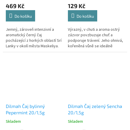
469 Kč
129 Kč
Do košíku
Do košíku
Jemný, zároveň intenzivní a
Výrazný, v chuti a aroma ostrý
aromatický černý čaj
zázvor povzbuzuje chuť a
pocházející z horkých oblastí Srí
podporuje trávení. Jeho ohnivá,
Lanky v okolí města Maskeliya.
kořeněná vůně se ideálně
Čaj typický pro Srí Lanku, dříve
doplňuje s cejlonským, ve
Cejlon.
vysokých polohách pěstovaným
čajem,...
Dilmah Čaj bylinný
Dilmah Čaj zelený Sencha
Pepermint 20/1,5g
20/1,5g
Skladem
Skladem