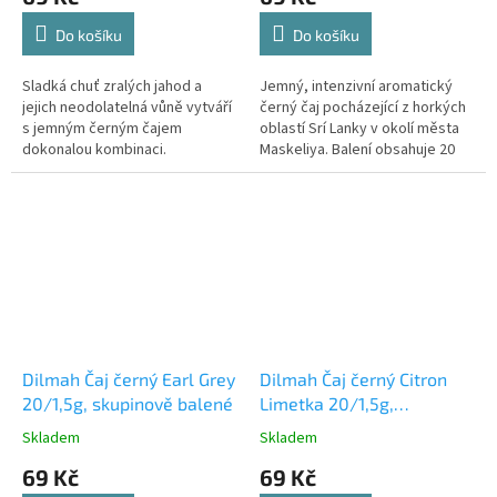
Do košíku
Do košíku
Sladká chuť zralých jahod a
Jemný, intenzivní aromatický
jejich neodolatelná vůně vytváří
černý čaj pocházející z horkých
s jemným černým čajem
oblastí Srí Lanky v okolí města
dokonalou kombinaci.
Maskeliya. Balení obsahuje 20
nálevových sáčků.
Dilmah Čaj černý Earl Grey
Dilmah Čaj černý Citron
20/1,5g, skupinově balené
Limetka 20/1,5g,
skupinově balené
Skladem
Skladem
69 Kč
69 Kč