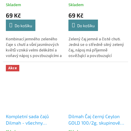
Skladem
Skladem
69 Kč
69 Kč
Do košíku
Do košíku
Kombinací jemného zeleného
Zelený čaj jemné a čisté chuti.
čaje s chutí a vůní jasmínových
Jedná se o středně silný zelený
květů vzniká velmi delikátní a
čaj, nápoj má příjemně
voňavý nápoj s povzbuzujícími a
osvěžující a povzbuzující
osvěžujícími účinky.
účinky.
Akce
Kompletní sada čajů
Dilmah Čaj černý Ceylon
Dilmah - všechny
GOLD 100/2g, skupinově
příchutě- 15 krabiček
balené