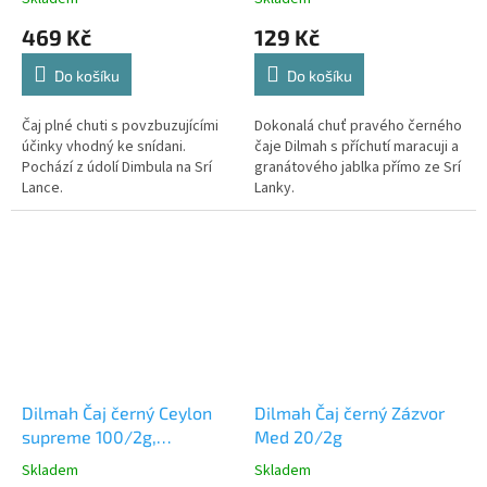
469 Kč
129 Kč
Do košíku
Do košíku
Čaj plné chuti s povzbuzujícími
Dokonalá chuť pravého černého
účinky vhodný ke snídani.
čaje Dilmah s příchutí maracuji a
Pochází z údolí Dimbula na Srí
granátového jablka přímo ze Srí
Lance.
Lanky.
Dilmah Čaj černý Ceylon
Dilmah Čaj černý Zázvor
supreme 100/2g,
Med 20/2g
jednotlivě balené
Skladem
Skladem