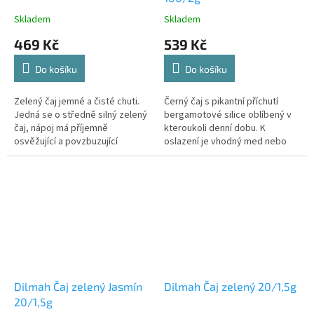
Skladem
Skladem
469 Kč
539 Kč
Do košíku
Do košíku
Zelený čaj jemné a čisté chuti.
Černý čaj s pikantní příchutí
Jedná se o středně silný zelený
bergamotové silice oblíbený v
čaj, nápoj má příjemně
kteroukoli denní dobu. K
osvěžující a povzbuzující
oslazení je vhodný med nebo
účinky.
hnědý cukr.
Dilmah Čaj zelený Jasmín
Dilmah Čaj zelený 20/1,5g
20/1,5g