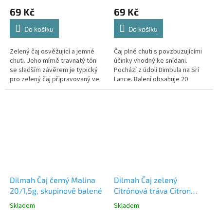
69 Kč
69 Kč
Do košíku
Do košíku
Zelený čaj osvěžující a jemné
Čaj plné chuti s povzbuzujícími
chuti. Jeho mírně travnatý tón
účinky vhodný ke snídani.
se sladším závěrem je typický
Pochází z údolí Dimbula na Srí
pro zelený čaj připravovaný ve
Lance. Balení obsahuje 20
stylu sencha.
nálevových sáčků po 2 g.
Dilmah Čaj černý Malina
Dilmah Čaj zelený
20/1,5g, skupinově balené
Citrónová tráva Citron
20/1,5g, skupinově balené
Skladem
Skladem