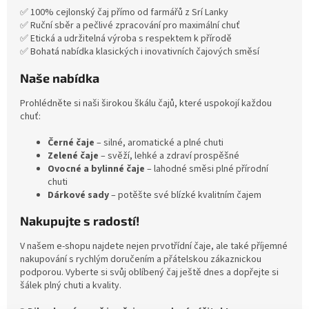
✅ 100% cejlonský čaj přímo od farmářů z Srí Lanky
✅ Ruční sběr a pečlivé zpracování pro maximální chuť
✅ Etická a udržitelná výroba s respektem k přírodě
✅ Bohatá nabídka klasických i inovativních čajových směsí
Naše nabídka
Prohlédněte si naši širokou škálu čajů, které uspokojí každou
chuť:
Černé čaje
– silné, aromatické a plné chuti
Zelené čaje
– svěží, lehké a zdraví prospěšné
Ovocné a bylinné čaje
– lahodné směsi plné přírodní
chuti
Dárkové sady
– potěšte své blízké kvalitním čajem
Nakupujte s radostí!
V našem e-shopu najdete nejen prvotřídní čaje, ale také příjemné
nakupování s rychlým doručením a přátelskou zákaznickou
podporou. Vyberte si svůj oblíbený čaj ještě dnes a dopřejte si
šálek plný chuti a kvality.