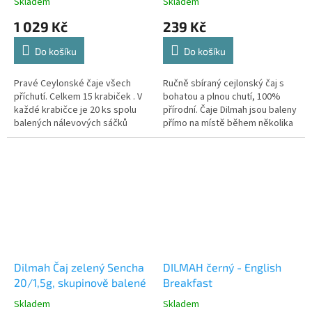
Skladem
Skladem
1 029 Kč
239 Kč
Do košíku
Do košíku
Pravé Ceylonské čaje všech
Ručně sbíraný cejlonský čaj s
příchutí. Celkem 15 krabiček . V
bohatou a plnou chutí, 100%
každé krabičce je 20 ks spolu
přírodní. Čaje Dilmah jsou baleny
balených nálevových sáčků
přímo na místě během několika
dní po ručním sběru čerstvých
čajových lístků z...
Dilmah Čaj zelený Sencha
DILMAH černý - English
20/1,5g, skupinově balené
Breakfast
Skladem
Skladem