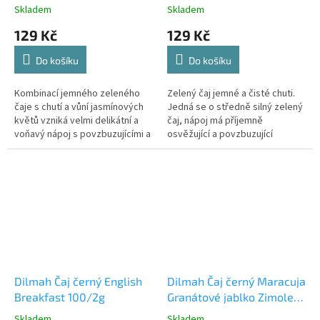
Skladem
Skladem
129 Kč
129 Kč
Do košíku
Do košíku
Kombinací jemného zeleného
Zelený čaj jemné a čisté chuti.
čaje s chutí a vůní jasmínových
Jedná se o středně silný zelený
květů vzniká velmi delikátní a
čaj, nápoj má příjemně
voňavý nápoj s povzbuzujícími a
osvěžující a povzbuzující
osvěžujícími účinky.
účinky.
Dilmah Čaj černý English
Dilmah Čaj černý Maracuja
Breakfast 100/2g
Granátové jablko Zimolez
20/2g
Skladem
Skladem