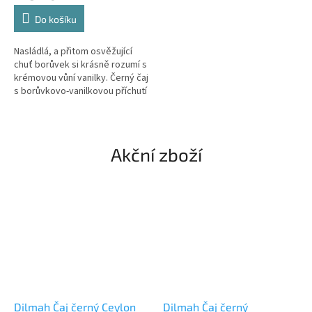
Do košíku
Nasládlá, a přitom osvěžující
chuť borůvek si krásně rozumí s
krémovou vůní vanilky. Černý čaj
s borůvkovo-vanilkovou příchutí
je jemný, aromatický a dokonale
vyvážený.
Akční zboží
Dilmah Čaj černý Ceylon
Dilmah Čaj černý