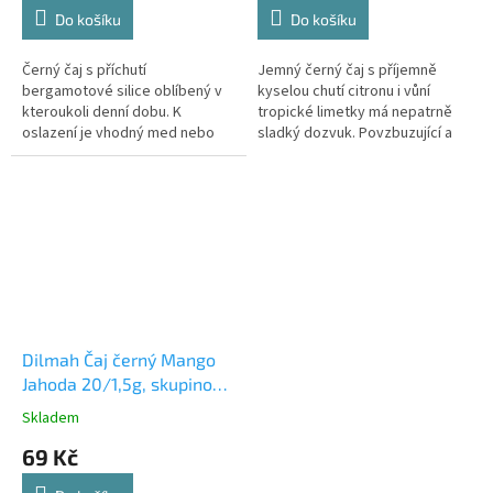
Do košíku
Do košíku
Černý čaj s příchutí
Jemný černý čaj s příjemně
bergamotové silice oblíbený v
kyselou chutí citronu i vůní
kteroukoli denní dobu. K
tropické limetky má nepatrně
oslazení je vhodný med nebo
sladký dozvuk. Povzbuzující a
hnědý cukr.
osvěžující čaj.
Dilmah Čaj černý Mango
Jahoda 20/1,5g, skupinově
balené
Skladem
69 Kč