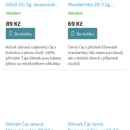
GOLD 25/2g, skupinově
Mandarinka 20/1,5g,
balené
skupinově balené
Skladem
Skladem
89 Kč
69 Kč
Do košíku
Do košíku
Ručně sbíraný cejlonský čaj s
Černý čaj s příchutí šťavnaté
bohatou a plnou chutí, 100%
mandarinky Vás nejen povzbudí,
přírodní. Čaje Dilmah jsou baleny
ale v letních dnech i příjemně
přímo na místě během několika
osvěží.
dní po ručním sběru čerstvých
čajových lístků z...
Dilmah Čaj zelený
Dilmah Čaj černý