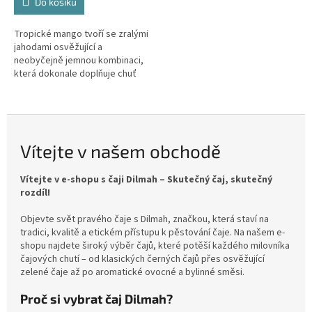
Do košíku
Tropické mango tvoří se zralými
jahodami osvěžující a
neobyčejně jemnou kombinaci,
která dokonale doplňuje chuť
černého čaje.
Vítejte v našem obchodě
Vítejte v e-shopu s čaji Dilmah – Skutečný čaj, skutečný
rozdíl!
Objevte svět pravého čaje s Dilmah, značkou, která staví na
tradici, kvalitě a etickém přístupu k pěstování čaje. Na našem e-
shopu najdete široký výběr čajů, které potěší každého milovníka
čajových chutí – od klasických černých čajů přes osvěžující
zelené čaje až po aromatické ovocné a bylinné směsi.
Proč si vybrat čaj Dilmah?