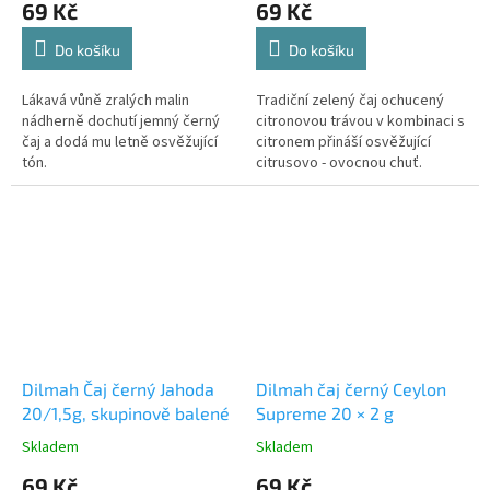
69 Kč
69 Kč
Do košíku
Do košíku
Lákavá vůně zralých malin
Tradiční zelený čaj ochucený
nádherně dochutí jemný černý
citronovou trávou v kombinaci s
čaj a dodá mu letně osvěžující
citronem přináší osvěžující
tón.
citrusovo - ovocnou chuť.
Doporučujeme podávat ke
snídani pro ranní povzbuzení.
Dilmah Čaj černý Jahoda
Dilmah čaj černý Ceylon
20/1,5g, skupinově balené
Supreme 20 × 2 g
Skladem
Skladem
69 Kč
69 Kč