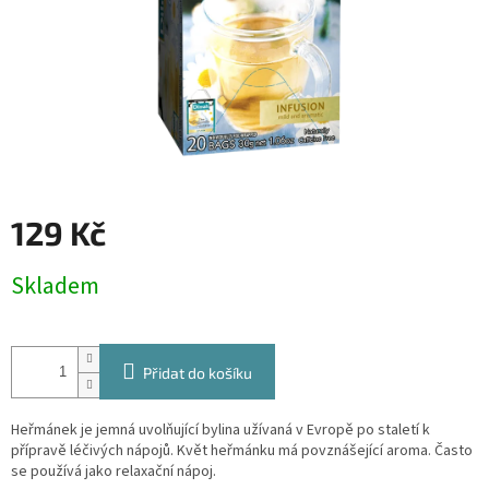
129 Kč
Měrná
Skladem
cena:
Přidat do košíku
Heřmánek je jemná uvolňující bylina užívaná v Evropě po staletí k
přípravě léčivých nápojů. Květ heřmánku má povznášející aroma. Často
se používá jako relaxační nápoj.