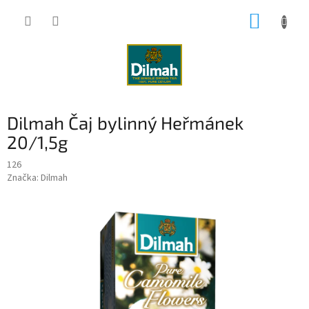
Přejít
NÁKUP
na
obsah
KOŠÍK
Dilmah Čaj bylinný Heřmánek
20/1,5g
126
Značka:
Dilmah