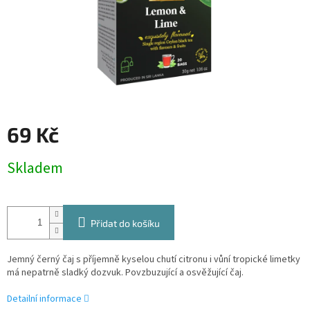
69 Kč
Měrná
Skladem
cena:
Přidat do košíku
Jemný černý čaj s příjemně kyselou chutí citronu i vůní tropické limetky
má nepatrně sladký dozvuk. Povzbuzující a osvěžující čaj.
Detailní informace