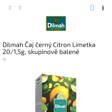
Přejít
NÁKUP
na
obsah
KOŠÍK
Dilmah Čaj černý Citron Limetka
20/1,5g, skupinově balené
75