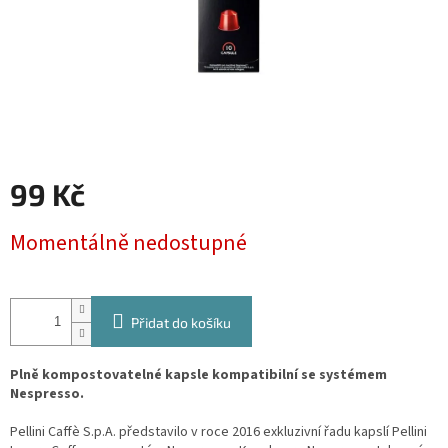
99 Kč
Měrná
Momentálně nedostupné
cena:
Přidat do košíku
Plně kompostovatelné kapsle kompatibilní se systémem
Nespresso.
Pellini Caffè S.p.A. představilo v roce 2016 exkluzivní řadu kapslí Pellini