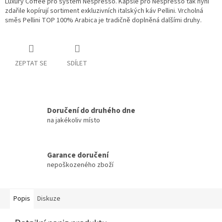
Luxury Coffee pro systém Nespresso. Kapsle pro Nespresso tak nyní
zdařile kopírují sortiment exkluzivních italských káv Pellini. Vrcholná
směs Pellini TOP 100% Arabica je tradičně doplněná dalšími druhy.
ZEPTAT SE
SDÍLET
Doručení do druhého dne
na jakékoliv místo
Garance doručení
nepoškozeného zboží
Popis
Diskuze