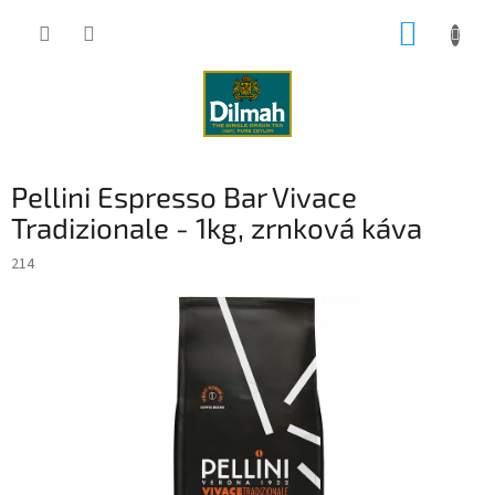
Přejít
NÁKUP
na
obsah
KOŠÍK
Pellini Espresso Bar Vivace
Tradizionale - 1kg, zrnková káva
214